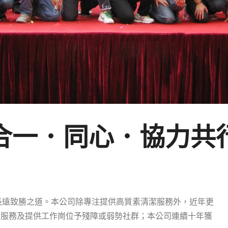
合一．同心．協力共
長遠致勝之道。本公司除專注提供高質素清潔服務外，近年更
義工服務及提供工作崗位予殘障或弱勢社群；本公司連續十年獲