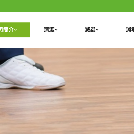
司簡介
清潔
滅蟲
消